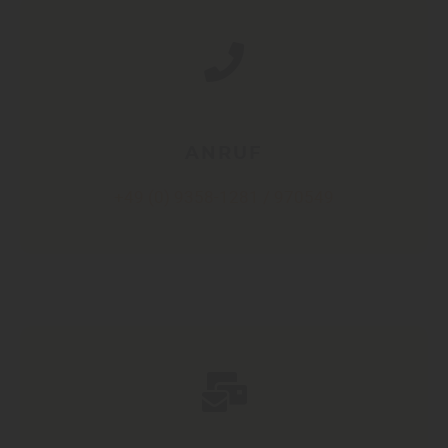
ANRUF
+49 (0) 9358-1281 / 970549