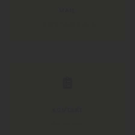
MAIL
info@holzstudio-kretz.de
KONTAKT
Zum Formular