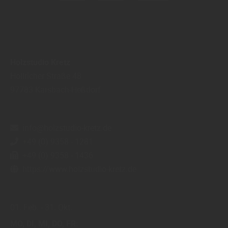
Holzstudio Kretz
Höllricher Straße 48
97783
Karsbach-Heßdorf
info@holzstudio-kretz.de
+49 (0) 9358 - 1281
+49 (0) 9358 - 1436
https://www.holzstudio-kretz.de
01. Feb.
31. Okt.
MO
DI
MI
DO
FR