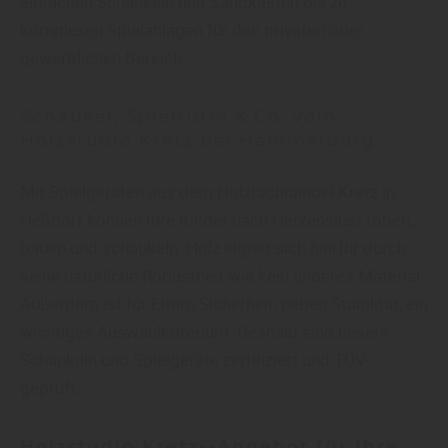
einfachen Schaukeln und Sandkästen bis zu
komplexen Spielanlagen für den privaten oder
gewerblichen Bereich.
Schaukel, Spielturm & Co. vom
Holzstudio Kretz bei Hammelburg
Mit Spielgeräten aus dem Holzfachhandel Kretz in
Heßdorf können Ihre Kinder nach Herzenslust toben,
bauen und schaukeln. Holz eignet sich hierfür durch
seine natürliche Robustheit wie kein anderes Material.
Außerdem ist für Eltern Sicherheit, neben Stabilität, ein
wichtiges Auswahlkriterium. Deshalb sind unsere
Schaukeln und Spielgeräte zertifiziert und TÜV-
geprüft.
Holzstudio Kretz--Angebot für Ihre