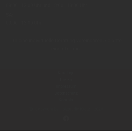
08:00
12:00 Uhr
13:00
18:00 Uhr
SA
09:00
13:00 Uhr
Für eine individuelle Beratung vereinbaren Sie bitte
einen Termin.
Kataloge
Lexika
Impressum
Datenschutz
Kontakt
Copyright by Holzstudio Kretz - 2026