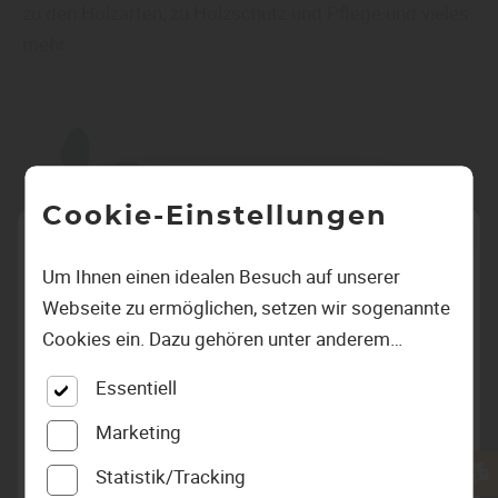
zu den Holzarten, zu Holzschutz und Pflege und vieles
mehr ...
Cookie-Einstellungen
Um Ihnen einen idealen Besuch auf unserer
Webseite zu ermöglichen, setzen wir sogenannte
Cookies ein. Dazu gehören unter anderem
Cookies, die für die Steuerung und den
Essentiell
reibungslosen Betrieb unserer kommerziellen
Unternehmensseite notwendig sind. Zusätzlich
Marketing
verwenden wir Cookies zur anonymen Erhebung
Statistik/Tracking
von Statistiken sowie solche, die zur Ausspielung