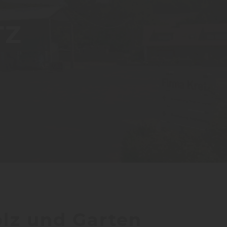
TZ
olz und Garten