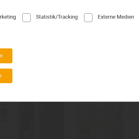
Kork und Korkboden
Vinyl und Vinylboden
rketing
Statistik/Tracking
Externe Medien
Linoleum
darstellt - natürlich alles
und Sie sehen, wie der Bod
en
n