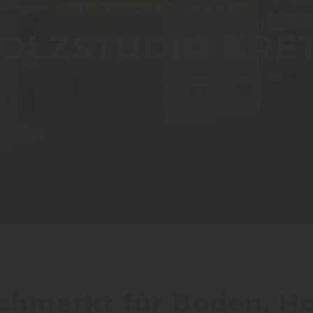
IHR HOLZFACHMARKT
OLZSTUDIO KRE
achmarkt für Boden, H