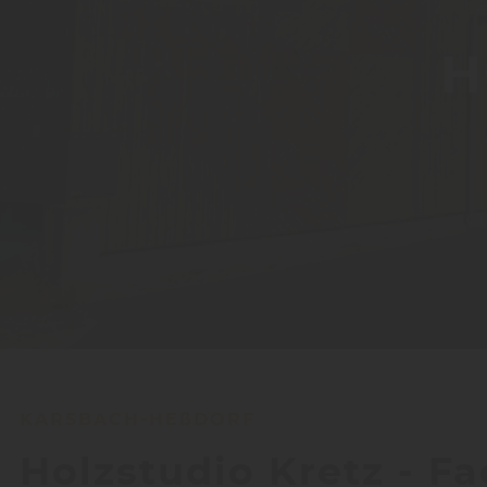
H
KARSBACH-HEßDORF
Holzstudio Kretz - F