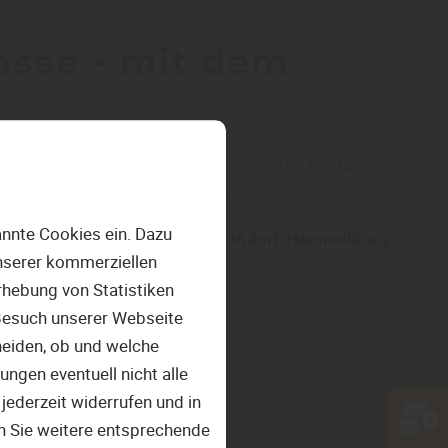
rasse - mit dem
r Innen oder Außen in Ihrem Zuhause. Die Kosten
erem Sortiment gutgeschrieben.
nnte Cookies ein. Dazu
tere Laminate für die Region
Heßdorf, Hammelburg,
unserer kommerziellen
hebung von Statistiken
 Besuch unserer Webseite
Boden
erstellen Sie online:
heiden, ob und welche
oden
ungen eventuell nicht alle
den
jederzeit widerrufen und in
n Sie weitere entsprechende