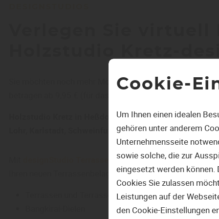
DESIGNSTUDIOS
Verlegen Sie virtuel
Holzstudio Kretz-des
Sie möchten noch mehr Möglichkeiten sehen? Laden Sie Ih
Cookie-Ei
betragen ab 9,95 € (für das Digitalisieren) und werden
Um Ihnen einen idealen Bes
Holzstudio Kretz in Heßdorf
- Fachmarkt und Baumarkt-A
gehören unter anderem Cook
Lohr, Karlstadt, Schweinfurt, Gemünden, Bad Kissingen
Unternehmensseite notwendi
sowie solche, die zur Auss
Mit
designStudio Terrasse
können Sie in vielen verschi
eingesetzt werden können. 
Ihren neuen Terrassenbelag verlegen:
Cookies Sie zulassen möchten
Terrassen und Terrassendielen
Leistungen auf der Webseite
Bangkirai-Dielen
den Cookie-Einstellungen e