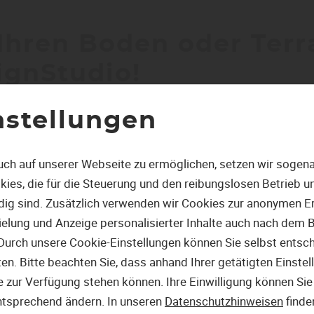
l Ihren Boden oder Ter
ignStudio!
r eigenes Bild hoch und verlegen Sie Ihren neuen Boden fü
nstellungen
 Ihnen beim Kauf eines Bodens oder Terrassenbelags aus uns
uch auf unserer Webseite zu ermöglichen, setzen wir sogena
lternative für Laminat, Laminatboden, Funierboden und wei
ies, die für die Steuerung und den reibungslosen Betrieb 
 und den Spessart.
g sind. Zusätzlich verwenden wir Cookies zur anonymen Er
pielung und Anzeige personalisierter Inhalte auch nach dem
edenen Online-Gartenwelten
In unserem
designStudio 
Durch unsere Cookie-Einstellungen können Sie selbst entsc
Laminat und Laminatb
. Bitte beachten Sie, dass anhand Ihrer getätigten Einstell
Parkett und Parkettbo
 zur Verfügung stehen können. Ihre Einwilligung können Sie 
Massivholzdielen
ntsprechend ändern. In unseren
Datenschutzhinweisen
finde