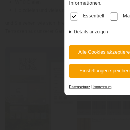
WPC-Dielen
Informationen.
Holzdielen und vieles mehr
Essentiell
Ma
und Sie sehen, wie sich Ihre neue Terrasse in Ihrem Garten 
Terrassen aus unserer Gartenausstellung.
Details anzeigen
Alle Cookies akzeptier
Einstellungen speicher
Datenschutz
|
Impressum