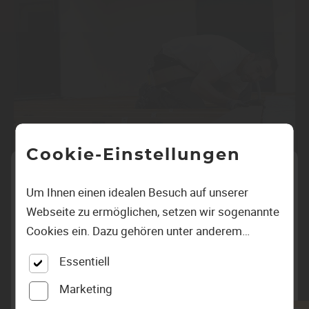
Cookie-Einstellungen
Um Ihnen einen idealen Besuch auf unserer
Webseite zu ermöglichen, setzen wir sogenannte
Cookies ein. Dazu gehören unter anderem
DIENSTLEISTUNG
Cookies, die für die Steuerung und den
UNSER SERVICE
Essentiell
reibungslosen Betrieb unserer kommerziellen
Unsere Kretz-Service auf einen Blick
Unternehmensseite notwendig sind. Zusätzlich
Marketing
verwenden wir Cookies zur anonymen Erhebung