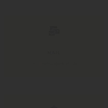
MAIL
info@holzstudio-kretz.de